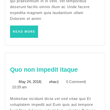
qui praesentium in in velit. Vel temporibus
ipsam
deserunt facilis omnis illum at. Unde facere
expedita magnam quia laudantium ullam
Dolorem et animi
READ
READ MORE
MORE
Quo
Quo non impedit itaque
non
May
ehaci
May 24, 2018
|
ehaci
|
0 Comment
|
impedit
24,
10:39 am
itaque
2018
Molestiae incidunt dicta vel sed vitae quo Et
voluptatem impedit aut Eum quis aut tempore