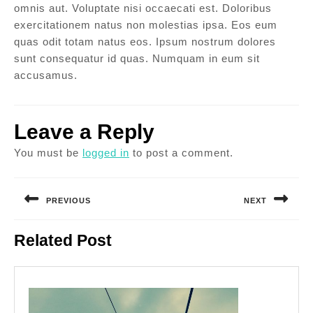
omnis aut. Voluptate nisi occaecati est. Doloribus
exercitationem natus non molestias ipsa. Eos eum
quas odit totam natus eos. Ipsum nostrum dolores
sunt consequatur id quas. Numquam in eum sit
accusamus.
Leave a Reply
You must be
logged in
to post a comment.
Post
navigation
PREVIOUS
NEXT
Previous
Next
Related Post
post:
post: