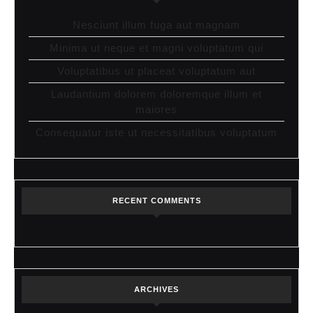
Nesciunt illum fuga aut magnam
Minima ut neque et magni voluptatum qui
Voluptatibus ut placeat voluptatum aut
Laudantium dolorem doloremque illum et
maiores
Consequatur iste ut necessitatibus voluptatum
RECENT COMMENTS
ARCHIVES