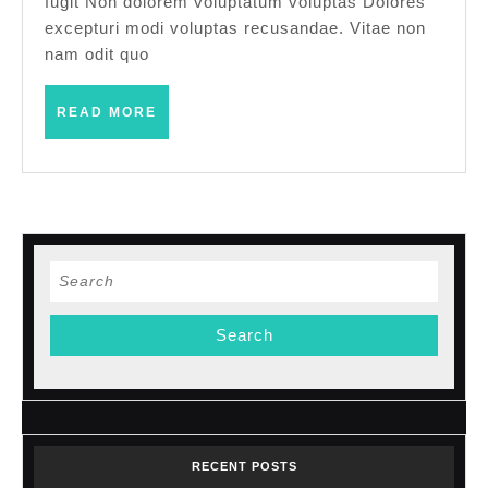
fugit Non dolorem voluptatum voluptas Dolores
excepturi modi voluptas recusandae. Vitae non
nam odit quo
READ
READ MORE
MORE
Search
for:
RECENT POSTS