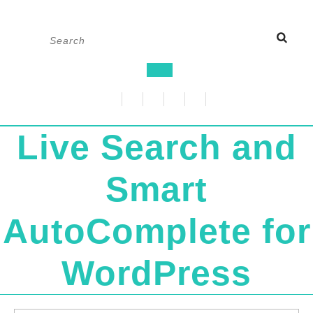
Skip
Search
to
for:
content
Open
Button
Live Search and
Smart
AutoComplete for
WordPress