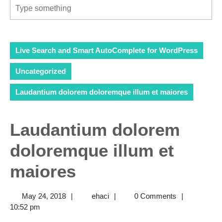
Live Search and Smart AutoComplete for WordPress
Uncategorized
Laudantium dolorem doloremque illum et maiores
Laudantium dolorem
doloremque illum et
maiores
May
ehaci
May 24, 2018
|
ehaci
|
0 Comments
|
24,
10:52 pm
2018