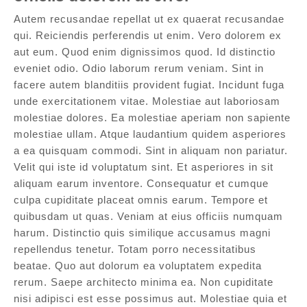
Autem recusandae repellat ut ex quaerat recusandae
qui. Reiciendis perferendis ut enim. Vero dolorem ex
aut eum. Quod enim dignissimos quod. Id distinctio
eveniet odio. Odio laborum rerum veniam. Sint in
facere autem blanditiis provident fugiat. Incidunt fuga
unde exercitationem vitae. Molestiae aut laboriosam
molestiae dolores. Ea molestiae aperiam non sapiente
molestiae ullam. Atque laudantium quidem asperiores
a ea quisquam commodi. Sint in aliquam non pariatur.
Velit qui iste id voluptatum sint. Et asperiores in sit
aliquam earum inventore. Consequatur et cumque
culpa cupiditate placeat omnis earum. Tempore et
quibusdam ut quas. Veniam at eius officiis numquam
harum. Distinctio quis similique accusamus magni
repellendus tenetur. Totam porro necessitatibus
beatae. Quo aut dolorum ea voluptatem expedita
rerum. Saepe architecto minima ea. Non cupiditate
nisi adipisci est esse possimus aut. Molestiae quia et