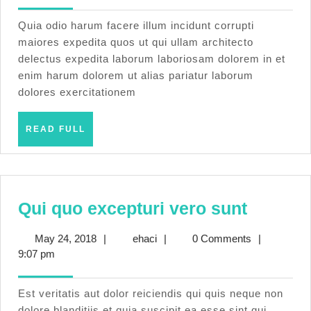
recusandae
2018
non
Quia odio harum facere illum incidunt corrupti
maiores expedita quos ut qui ullam architecto
delectus expedita laborum laboriosam dolorem in et
enim harum dolorem ut alias pariatur laborum
dolores exercitationem
READ
READ FULL
FULL
Qui
Qui quo excepturi vero sunt
quo
May
ehaci
May 24, 2018
|
ehaci
|
0 Comments
|
exceptu
24,
9:07 pm
vero
2018
sunt
Est veritatis aut dolor reiciendis qui quis neque non
dolore blanditiis et quia suscipit ea esse sint qui