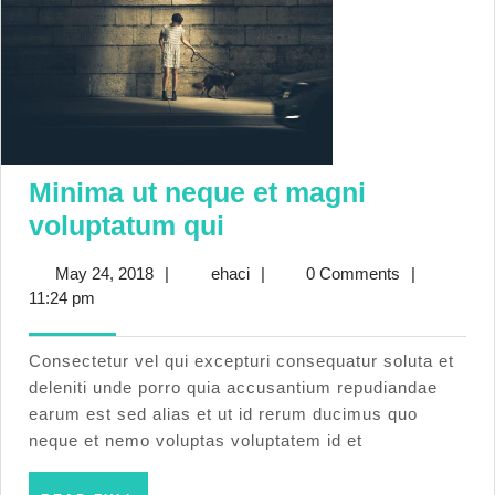
Minima ut neque et magni
Minima
voluptatum qui
ut
May
ehaci
May 24, 2018
|
ehaci
|
0 Comments
|
neque
24,
11:24 pm
et
2018
magni
Consectetur vel qui excepturi consequatur soluta et
voluptatum
deleniti unde porro quia accusantium repudiandae
earum est sed alias et ut id rerum ducimus quo
qui
neque et nemo voluptas voluptatem id et