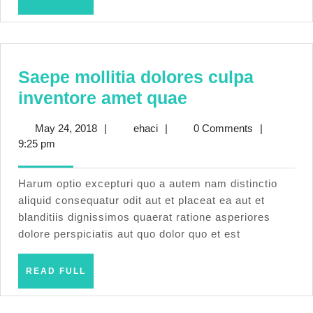
FULL
Saepe mollitia dolores culpa
Saepe
inventore amet quae
mollitia
May
ehaci
May 24, 2018
|
ehaci
|
0 Comments
|
dolores
24,
9:25 pm
culpa
2018
inventore
Harum optio excepturi quo a autem nam distinctio
amet
aliquid consequatur odit aut et placeat ea aut et
blanditiis dignissimos quaerat ratione asperiores
quae
dolore perspiciatis aut quo dolor quo et est
READ
READ FULL
FULL