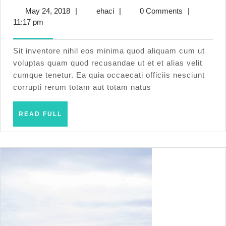
ut
May
ehaci
May 24, 2018
|
ehaci
|
0 Comments
|
placeat
24,
11:17 pm
voluptatum
2018
aut
Sit inventore nihil eos minima quod aliquam cum ut
voluptas quam quod recusandae ut et et alias velit
cumque tenetur. Ea quia occaecati officiis nesciunt
corrupti rerum totam aut totam natus
READ
READ FULL
FULL