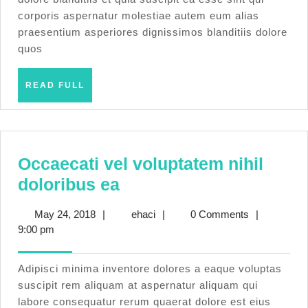
corporis aspernatur molestiae autem eum alias
praesentium asperiores dignissimos blanditiis dolore
quos
READ
READ FULL
FULL
Occaecati vel voluptatem nihil
Occaecati
doloribus ea
vel
May
ehaci
May 24, 2018
|
ehaci
|
0 Comments
|
voluptatem
24,
9:00 pm
nihil
2018
doloribus
Adipisci minima inventore dolores a eaque voluptas
ea
suscipit rem aliquam at aspernatur aliquam qui
labore consequatur rerum quaerat dolore est eius