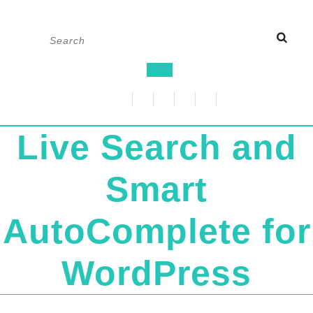
Skip
Search
to
for:
content
Open
Button
Live Search and
Smart
AutoComplete for
WordPress