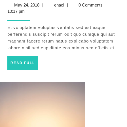
iste
May
ehaci
May 24, 2018
|
ehaci
|
0 Comments
|
ut
24,
10:17 pm
necessit
2018
voluptat
Et voluptatem voluptas veritatis sed est eaque
perferendis suscipit rerum odit quo cumque qui aut
magnam facere rerum natus explicabo voluptatem
labore nihil sed cupiditate eos minus sed officiis et
READ
READ FULL
FULL