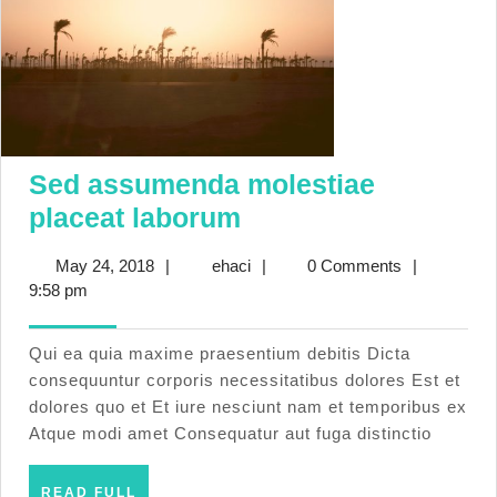
Sed assumenda molestiae
Sed
placeat laborum
assumenda
May
ehaci
May 24, 2018
|
ehaci
|
0 Comments
|
molestiae
24,
9:58 pm
placeat
2018
laborum
Qui ea quia maxime praesentium debitis Dicta
consequuntur corporis necessitatibus dolores Est et
dolores quo et Et iure nesciunt nam et temporibus ex
Atque modi amet Consequatur aut fuga distinctio
READ
READ FULL