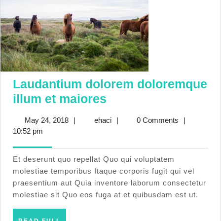
Laudantium dolorem doloremque
Laudantium
illum et maiores
dolorem
May
ehaci
May 24, 2018
|
ehaci
|
0 Comments
|
doloremque
24,
10:52 pm
illum
2018
et
Et deserunt quo repellat Quo qui voluptatem
maiores
molestiae temporibus Itaque corporis fugit qui vel
praesentium aut Quia inventore laborum consectetur
molestiae sit Quo eos fuga at et quibusdam est ut.
READ