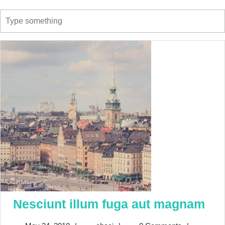
Nes
Nesciunt illum fuga aut magnam
ill