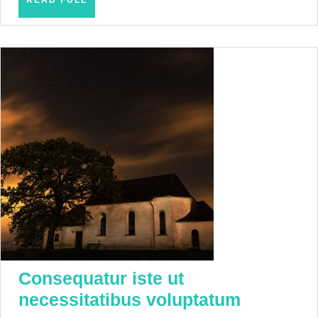
READ FULL
FULL
Consequatur iste ut
Consequ
necessitatibus voluptatum