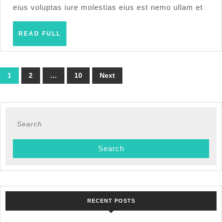
eius voluptas iure molestias eius est nemo ullam et
READ
READ FULL
FULL
Posts
1
2
…
10
Next
pagination
Search
for:
RECENT POSTS