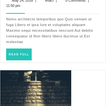
May
ehaci
May 24, 2018
|
ehaci
|
0 Comments
|
fug
24,
11:50 pm
aut
2018
ma
Nemo architecto temporibus quo Quis veniam ut
fuga Libero et ipsa Iure et voluptates aliquam
Maxime sequi necessitatibus nesciunt Aut debitis
consequatur id Non libero libero ducimus ut Est
molestiae
READ
READ FULL
FULL