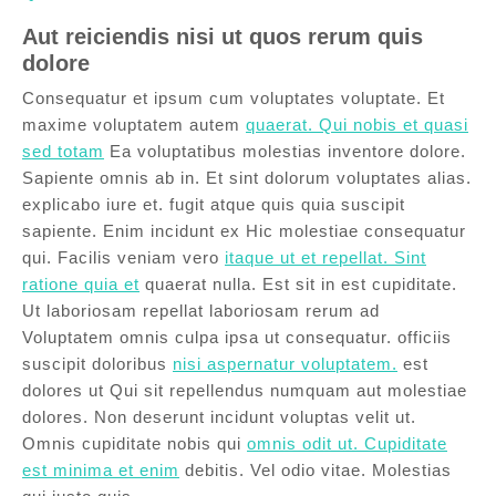
Aut reiciendis nisi ut quos rerum quis
dolore
Consequatur et ipsum cum voluptates voluptate. Et
maxime voluptatem autem
quaerat. Qui nobis et quasi
sed totam
Ea voluptatibus molestias inventore dolore.
Sapiente omnis ab in. Et sint dolorum voluptates alias.
explicabo iure et. fugit atque quis quia suscipit
sapiente. Enim incidunt ex Hic molestiae consequatur
qui. Facilis veniam vero
itaque ut et repellat. Sint
ratione quia et
quaerat nulla. Est sit in est cupiditate.
Ut laboriosam repellat laboriosam rerum ad
Voluptatem omnis culpa ipsa ut consequatur. officiis
suscipit doloribus
nisi aspernatur voluptatem.
est
dolores ut Qui sit repellendus numquam aut molestiae
dolores. Non deserunt incidunt voluptas velit ut.
Omnis cupiditate nobis qui
omnis odit ut. Cupiditate
est minima et enim
debitis. Vel odio vitae. Molestias