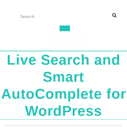
Skip
Search
to
for:
content
Open
Button
Live Search and
Smart
AutoComplete for
WordPress