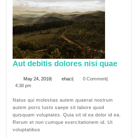
Aut
Aut debitis dolores nisi quae
debit
May
ehaci
May 24, 2018
|
ehaci
|
0 Comment
|
dolor
24,
4:38 pm
nisi
2018
quae
Natus qui molestias autem quaerat nostrum
autem porro Iusto saepe sit labore quod
quisquam voluptates. Quia sit id ea dolor id ea.
Rerum et non cumque exercitationem id. Ut
voluptatibus