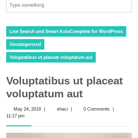
Live Search and Smart AutoComplete for WordPress
Uncategorized
Voluptatibus ut placeat voluptatum aut
Voluptatibus ut placeat
voluptatum aut
May
ehaci
May 24, 2018
|
ehaci
|
0 Comments
|
24,
11:17 pm
2018