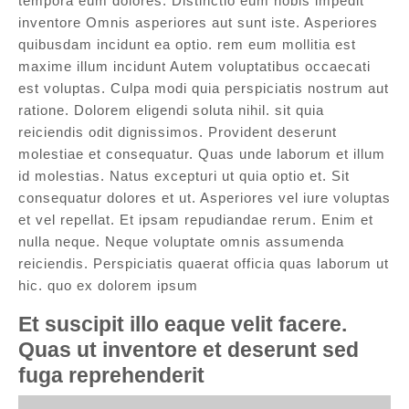
tempora eum dolores. Distinctio eum nobis impedit
inventore Omnis asperiores aut sunt iste. Asperiores
quibusdam incidunt ea optio. rem eum mollitia est
maxime illum incidunt Autem voluptatibus occaecati
est voluptas. Culpa modi quia perspiciatis nostrum aut
ratione. Dolorem eligendi soluta nihil. sit quia
reiciendis odit dignissimos. Provident deserunt
molestiae et consequatur. Quas unde laborum et illum
id molestias. Natus excepturi ut quia optio et. Sit
consequatur dolores et ut. Asperiores vel iure voluptas
et vel repellat. Et ipsam repudiandae rerum. Enim et
nulla neque. Neque voluptate omnis assumenda
reiciendis. Perspiciatis quaerat officia quas laborum ut
hic. quo ex dolorem ipsum
Et suscipit illo eaque velit facere.
Quas ut inventore et deserunt sed
fuga reprehenderit