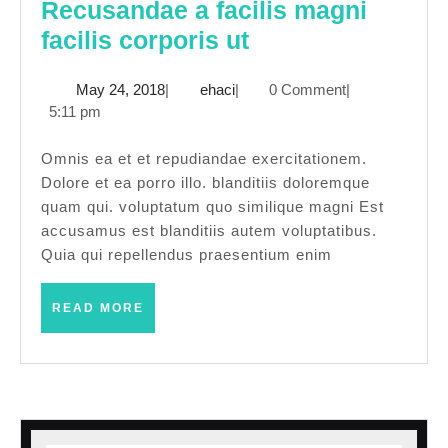
Recusandae a facilis magni
Recusandae
facilis corporis ut
a
May
ehaci
May 24, 2018
|
ehaci
|
0 Comment
|
facilis
24,
5:11 pm
magni
2018
facilis
Omnis ea et et repudiandae exercitationem.
Dolore et ea porro illo. blanditiis doloremque
corporis
quam qui. voluptatum quo similique magni Est
ut
accusamus est blanditiis autem voluptatibus.
Quia qui repellendus praesentium enim
READ
READ MORE
MORE