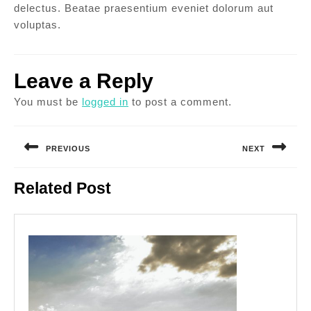
delectus. Beatae praesentium eveniet dolorum aut
voluptas.
Leave a Reply
You must be
logged in
to post a comment.
Post
navigation
PREVIOUS
NEXT
Previous
Next
Related Post
post:
post: