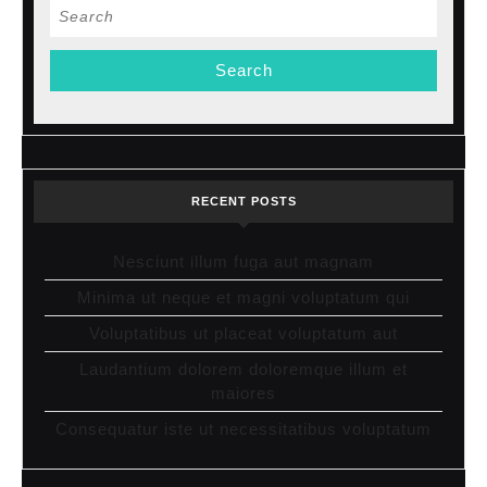
Search
for:
RECENT POSTS
Nesciunt illum fuga aut magnam
Minima ut neque et magni voluptatum qui
Voluptatibus ut placeat voluptatum aut
Laudantium dolorem doloremque illum et
maiores
Consequatur iste ut necessitatibus voluptatum