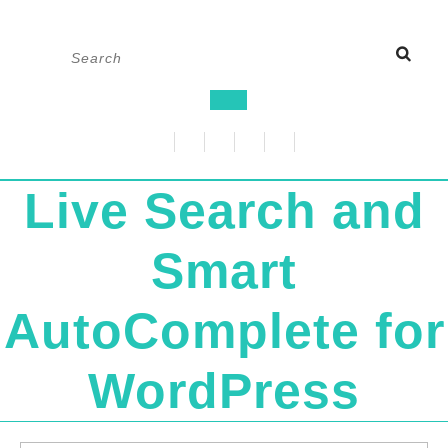
Skip
Search
to
for:
content
Open
Button
Live Search and
Smart
AutoComplete for
WordPress