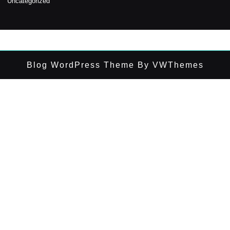
Uncategorized
Blog WordPress Theme
By VWThemes
Scroll
Up