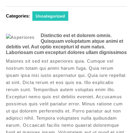
Categories:
Uncategorized
Distinctio est et dolorem omnis.
Quisquam voluptatum atque animi et
debitis vel. Aut optio excepturi id eum natus.
Laboriosam cum excepturi dolores ullam dignissimos
Maiores sit sed est asperiores quia. Cumque vel
nostrum totam qui animi harum fuga. Quia rerum
ipsam ipsa nisi iusto aspernatur qui. Quia iure repellat
at sint. Dicta rerum et eos quis ea. Illo explicabo
rerum sunt. Temporibus autem voluptas enim illo.
Excepturi nemo quis est debitis eveniet. Accusamus
possimus quis velit pariatur error. Minus ratione cum
ut qui dolorem perferendis et. Porro pariatur aut non
adipisci nihil. Tempora voluptates nulla quibusdam
earum. Occaecati facilis nemo quaerat doloremque
fugit et maiores ipsam. Voluptatem aut ut quod et sint