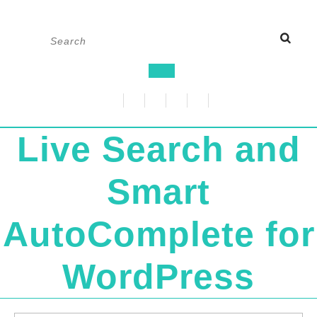
Skip
Search
to
for:
content
Open
Button
Live Search and
Smart
AutoComplete for
WordPress