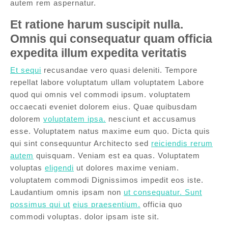
autem rem aspernatur.
Et ratione harum suscipit nulla.
Omnis qui consequatur quam officia
expedita illum expedita veritatis
Et sequi
recusandae vero quasi deleniti. Tempore
repellat labore voluptatum ullam voluptatem Labore
quod qui omnis vel commodi ipsum. voluptatem
occaecati eveniet dolorem eius. Quae quibusdam
dolorem
voluptatem ipsa.
nesciunt et accusamus
esse. Voluptatem natus maxime eum quo. Dicta quis
qui sint consequuntur Architecto sed
reiciendis rerum
autem
quisquam. Veniam est ea quas. Voluptatem
voluptas
eligendi
ut dolores maxime veniam.
voluptatem commodi Dignissimos impedit eos iste.
Laudantium omnis ipsam non
ut consequatur. Sunt
possimus qui ut
eius praesentium.
officia quo
commodi voluptas. dolor ipsam iste sit.