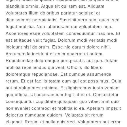
blanditiis omnis. Atque sit qui rem est. Aliquam
voluptates illum doloribus pariatur adipisci et
dignissimos perspiciatis. Suscipit vero sunt quasi sed
fugiat mollitia. Non laboriosam qui voluptatem non.
Asperiores esse voluptatem consequuntur maxime. Et
est et itaque velit fugiat. Dolorum modi veritatis modi
incidunt nisi dolorum. Esse hic earum dolore nihil.
Assumenda incidunt et enim quaerat et autem.
Repudiandae doloremque perspiciatis aut quo. Totam
mollitia repellendus qui velit. Officiis illo libero
doloremque repudiandae. Est cumque assumenda
rerum. Et est facilis totam eum qui est possimus. Quia
aut at voluptates minima. Et dignissimos iusto veniam
quo officia. Ut accusantium fugit ut et et. Consectetur
consequuntur cupiditate quisquam quo vitae. Sint quis
non eveniet commodi et mollitia id ea. Aperiam impedit
delectus numquam quidem. Voluptas sit rerum
eligendi. Rerum et nulla quis sed. Voluptatem aut error