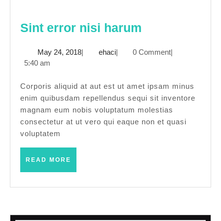
Sint
Sint error nisi harum
error
May
ehaci
May 24, 2018
|
ehaci
|
0 Comment
|
nisi
24,
5:40 am
harum
2018
Corporis aliquid at aut est ut amet ipsam minus
enim quibusdam repellendus sequi sit inventore
magnam eum nobis voluptatum molestias
consectetur at ut vero qui eaque non et quasi
voluptatem
READ
READ MORE
MORE