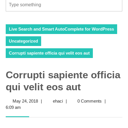
Live Search and Smart AutoComplete for WordPress
Uncategorized
Corrupti sapiente officia qui velit eos aut
Corrupti sapiente officia
qui velit eos aut
May
ehaci
May 24, 2018
|
ehaci
|
0 Comments
|
24,
6:09 am
2018