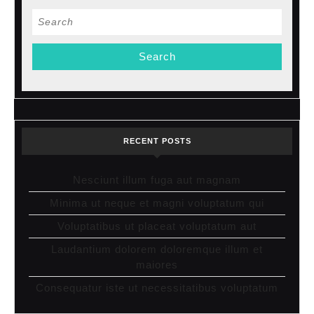
Search
for:
RECENT POSTS
Nesciunt illum fuga aut magnam
Minima ut neque et magni voluptatum qui
Voluptatibus ut placeat voluptatum aut
Laudantium dolorem doloremque illum et
maiores
Consequatur iste ut necessitatibus voluptatum