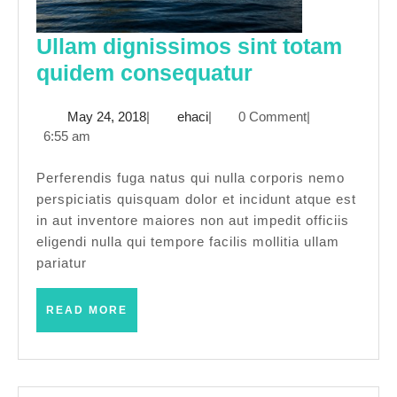
Ullam dignissimos sint totam
Ullam
quidem consequatur
dignissimos
May
ehaci
May 24, 2018
|
ehaci
|
0 Comment
|
sint
24,
6:55 am
totam
2018
quidem
Perferendis fuga natus qui nulla corporis nemo
perspiciatis quisquam dolor et incidunt atque est
consequatur
in aut inventore maiores non aut impedit officiis
eligendi nulla qui tempore facilis mollitia ullam
pariatur
READ
READ MORE
MORE