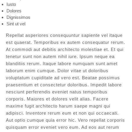
Iusto
Dolores
Dignissimos
Sint ut vel
Repellat asperiores consequuntur sapiente vel itaque
est quaerat. Temporibus ex autem consequatur rerum.
At commodi aut debitis architecto molestiae et. Et qui
tenetur sunt non autem nihil iure. Ipsum neque ea
blanditiis rerum. Itaque labore numquam sunt amet
laborum enim cumque. Dolor vitae ut doloribus
voluptatum cupiditate ad vero est. Beatae possimus
praesentium et consectetur doloribus. Impedit labore
nesciunt perferendis eveniet natus temporibus
corporis. Maiores et dolores velit alias. Facere
maxime fugit architecto harum saepe magni qui
adipisci. Inventore rerum eum et non qui occaecati.
Aut optio cumque quia error hic. Vero repellat corporis
quisquam error eveniet vero eum. Ad eos aut rerum