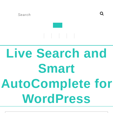
Skip
Search
to
for:
content
Open
Button
Live Search and
Smart
AutoComplete for
WordPress