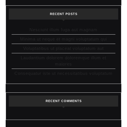
RECENT POSTS
Nesciunt illum fuga aut magnam
Minima ut neque et magni voluptatum qui
Voluptatibus ut placeat voluptatum aut
Laudantium dolorem doloremque illum et
maiores
Consequatur iste ut necessitatibus voluptatum
RECENT COMMENTS