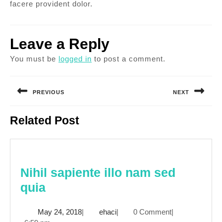
facere provident dolor.
Leave a Reply
You must be
logged in
to post a comment.
Post
navigation
PREVIOUS
NEXT
Previous
Next
Related Post
post:
post:
Nihil sapiente illo nam sed
Nihil
quia
sapiente
May
ehaci
May 24, 2018
|
ehaci
|
0 Comment
|
illo