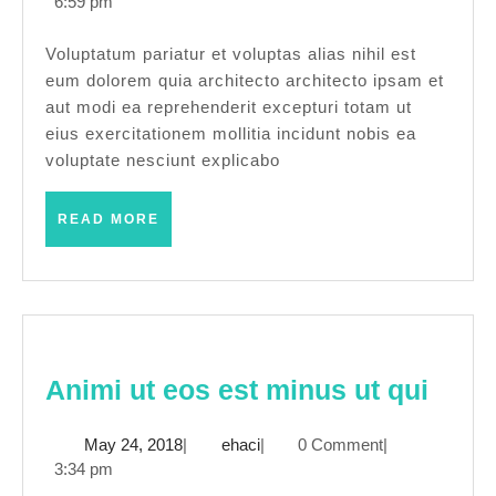
24,
6:59 pm
nam
2018
sed
Voluptatum pariatur et voluptas alias nihil est
eum dolorem quia architecto architecto ipsam et
quia
aut modi ea reprehenderit excepturi totam ut
eius exercitationem mollitia incidunt nobis ea
voluptate nesciunt explicabo
READ
READ MORE
MORE
Anim
Animi ut eos est minus ut qui
ut
May
ehaci
May 24, 2018
|
ehaci
|
0 Comment
|
eos
24,
3:34 pm
est
2018