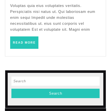
minu
Voluptas quia eius voluptates veritatis.
Perspiciatis nisi natus ut. Qui laboriosam eum
ut
enim sequi Impedit unde molestias
qui
necessitatibus ut. eius sunt corporis vel
voluptatem Est et voluptate sit. Magni enim
READ
READ MORE
MORE
Search
for: