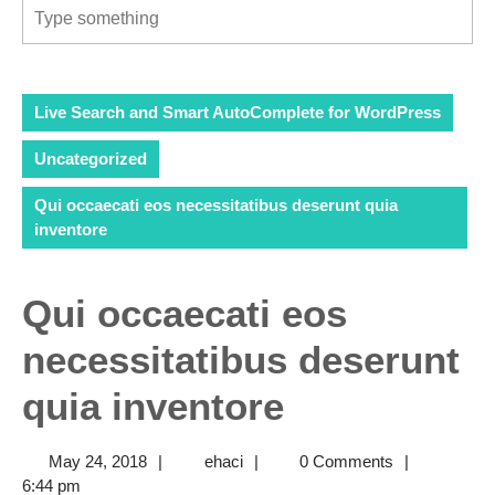
Live Search and Smart AutoComplete for WordPress
Uncategorized
Qui occaecati eos necessitatibus deserunt quia
inventore
Qui occaecati eos
necessitatibus deserunt
quia inventore
May
ehaci
May 24, 2018
|
ehaci
|
0 Comments
|
24,
6:44 pm